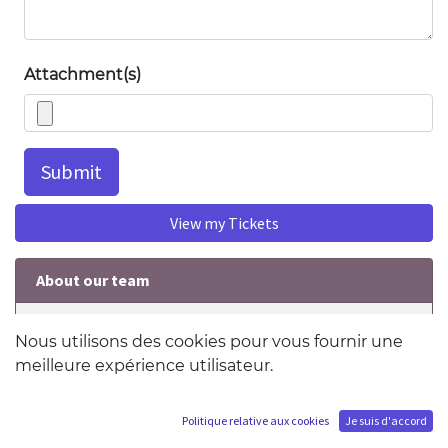
Attachment(s)
Submit
View my Tickets
About our team
For any request related to your logins please
Nous utilisons des cookies pour vous fournir une
open a ticket here
meilleure expérience utilisateur.
Politique relative aux cookies
Je suis d'accord