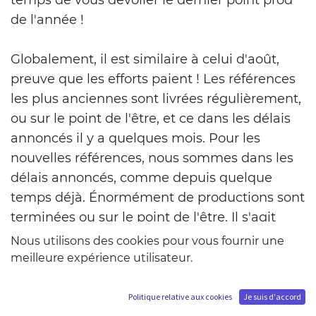
de l'année !
Globalement, il est similaire à celui d'août,
preuve que les efforts paient ! Les références
les plus anciennes sont livrées régulièrement,
ou sur le point de l'être, et ce dans les délais
annoncés il y a quelques mois. Pour les
nouvelles références, nous sommes dans les
délais annoncés, comme depuis quelque
temps déjà. Énormément de productions sont
terminées ou sur le point de l'être. Il s'agit
ensuite d'une question de logistique et
Nous utilisons des cookies pour vous fournir une
d'envois des conteneurs pour les livraisons.
meilleure expérience utilisateur.
Petit point logistique: En 2025, 63 conteneurs
Politique relative aux cookies
Je suis d'accord
ont été expédiés depuis la Chine ou sont