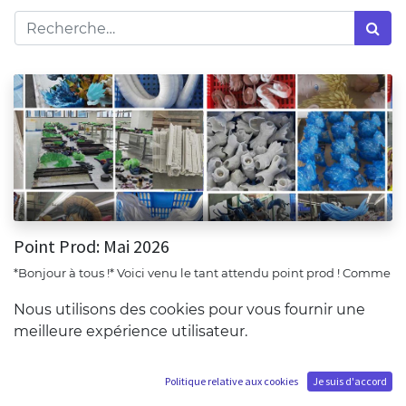
Point Prod: Mai 2026
*Bonjour à tous !* Voici venu le tant attendu point prod ! Comme
en décembre, nous notons une continuité dans les livraisons.
Les références les plus anciennes sont livrée...
Nous utilisons des cookies pour vous fournir une
mai 22, 2026
meilleure expérience utilisateur.
Politique relative aux cookies
Je suis d'accord