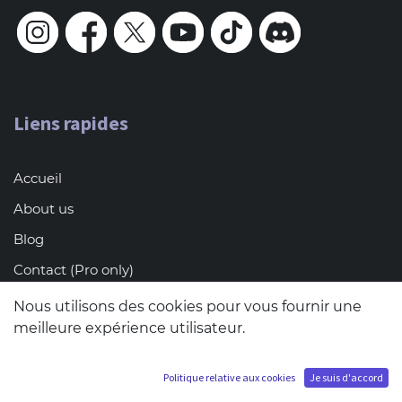
Liens rapides
Accueil
About us
Blog
Contact (Pro only)
Terms & conditions of sales
Nous utilisons des cookies pour vous fournir une
meilleure expérience utilisateur.
FAQ
Jobs
Politique relative aux cookies
Je suis d'accord