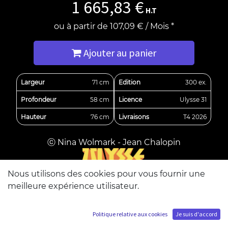
1 665,83
€
H.T
ou à partir de
107,09
€
/
Mois
*
Ajouter au panier
Largeur
71 cm
Edition
300 ex.
Profondeur
58 cm
Licence
Ulysse 31
Hauteur
76 cm
Livraisons
T4 2026
ⓒ Nina Wolmark - Jean Chalopin
Nous utilisons des cookies pour vous fournir une
meilleure expérience utilisateur.
design made in Luxembourg
Politique relative aux cookies
Je suis d'accord