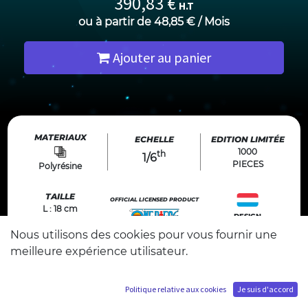
390,83
€
H.T
ou à partir de
48,85
€
/
Mois
Ajouter au panier
MATERIAUX
ECHELLE
EDITION LIMITÉE
1000
th
1/6
PIECES
Polyrésine
TAILLE
OFFICIAL LICENSED PRODUCT
L : 18 cm
DESIGN
P : 38 cm
Made in luxembourg
Nous utilisons des cookies pour vous fournir une
H : 34 cm
©Eiichiro Oda/Shueisha, Toei Animation
meilleure expérience utilisateur.
Politique relative aux cookies
Je suis d'accord