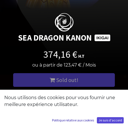
SEA DRAGON KANON
374,16
€
H.T
ou à partir de
123,47
€
/
Mois
Sold out!
M'ajouter à la liste d'attente
Nous utilisons des cookies pour vous fournir une
meilleure expérience utilisateur.
Politique relative aux cookies
Je suis d'accord