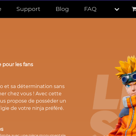
e
Support
Blog
FAQ
 pour les fans
o et sa détermination sans
ener chez vous ! Avec cette
ous propose de posséder un
igie de votre ninja préféré.
es
s limite avec une pièce monumentale.