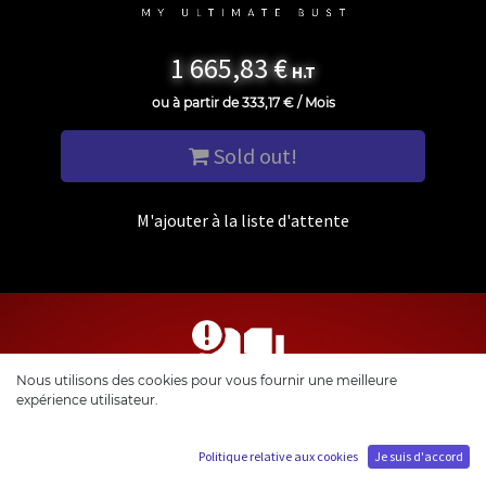
1 665,83
€
H.T
ou à partir de
333,17
€
/
Mois
Sold out!
M'ajouter à la liste d'attente
Nous utilisons des cookies pour vous fournir une meilleure
expérience utilisateur.
INSTRUCTION DE MONTAGE
Politique relative aux cookies
Je suis d'accord
Pour un assemblage optimale de votre statue de