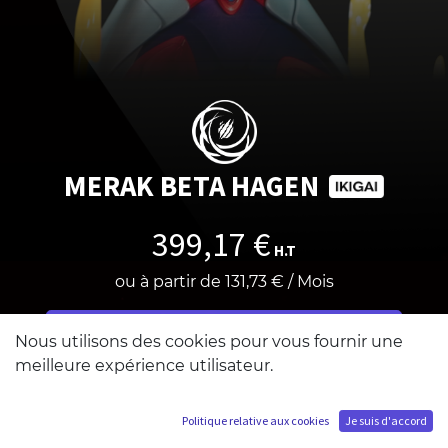
MERAK BETA HAGEN
399,17
€
H.T
ou à partir de
131,73
€
/
Mois
Ajouter au panier
Nous utilisons des cookies pour vous fournir une
meilleure expérience utilisateur.
Politique relative aux cookies
Je suis d'accord