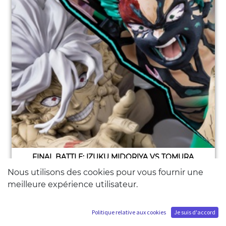
FINAL BATTLE: IZUKU MIDORIYA VS TOMURA
SHIGARAKI
Nous utilisons des cookies pour vous fournir une
1 665,83
€
H.T
meilleure expérience utilisateur.
ÉPUISÉ
Politique relative aux cookies
Je suis d'accord