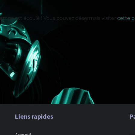
temps est écoulé ! Vous pouvez désormais visiter
cette 
Liens rapides
P
Accueil