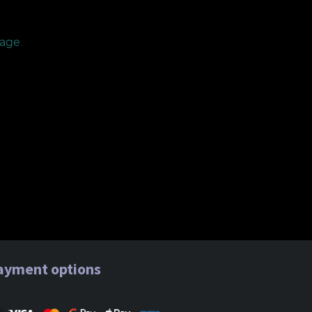
page
.
ayment options