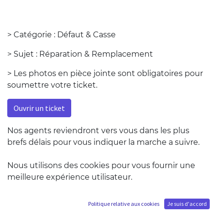
> Catégorie : Défaut & Casse
> Sujet : Réparation & Remplacement
> Les photos en pièce jointe sont obligatoires pour
soumettre votre ticket.
Ouvrir un ticket
Nos agents reviendront vers vous dans les plus
brefs délais pour vous indiquer la marche a suivre.
Si le produit a été commandé chez un revendeur,
Nous utilisons des cookies pour vous fournir une
merci de le contacter directement.
meilleure expérience utilisateur.
Politique relative aux cookies
Je suis d'accord
N'hésitez pas à consulter la rubrique
Garantie
pour