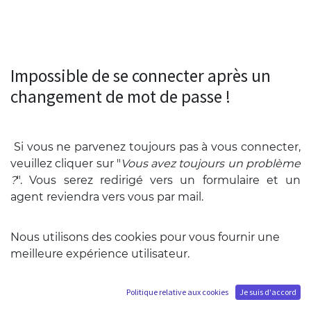
Impossible de se connecter après un
changement de mot de passe !
Si vous ne parvenez toujours pas à vous connecter,
veuillez cliquer sur "
Vous avez toujours un problème
?
". Vous serez redirigé vers un formulaire et un
agent reviendra vers vous par mail.
L'autre option qui se présente à vous est de
Nous utilisons des cookies pour vous fournir une
contacter directement notre support en cliquant
meilleure expérience utilisateur.
sur le bouton ci-dessous "
Contacter le support
".
Politique relative aux cookies
Je suis d'accord