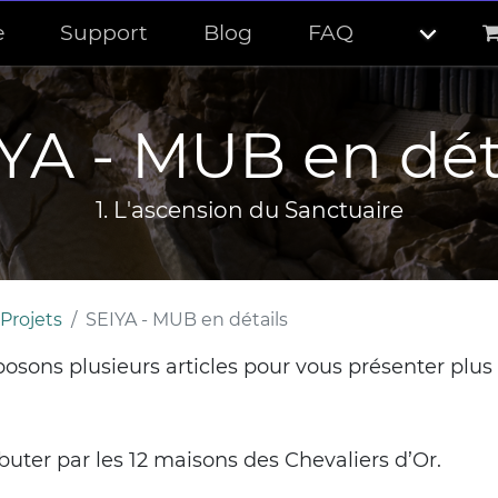
e
Support
Blog
FAQ
YA - MUB en dét
1. L'ascension du Sanctuaire
Projets
SEIYA - MUB en détails
osons plusieurs articles pour vous présenter plus 
uter par les 12 maisons des Chevaliers d’Or.