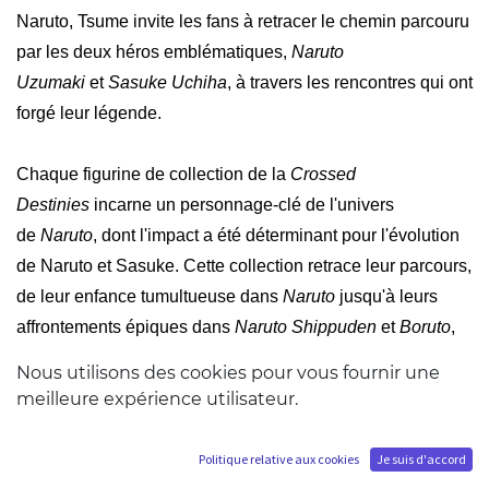
Naruto, Tsume invite les fans à retracer le chemin parcouru
par les deux héros emblématiques,
Naruto
Uzumaki
et
Sasuke Uchiha
, à travers les rencontres qui ont
forgé leur légende.
Chaque figurine de collection de la
Crossed
Destinies
incarne un personnage-clé de l'univers
de
Naruto
, dont l'impact a été déterminant pour l'évolution
de Naruto et Sasuke. Cette collection retrace leur parcours,
de leur enfance tumultueuse dans
Naruto
jusqu'à leurs
affrontements épiques dans
Naruto Shippuden
et
Boruto
,
soulignant à chaque étape les moments de tension,
Nous utilisons des cookies pour vous fournir une
d’émotion, et de confrontation qui ont marqué leur
meilleure expérience utilisateur.
destinée.
Politique relative aux cookies
Je suis d'accord