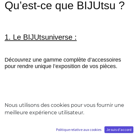
Qu’est-ce que BIJUtsu ?
1. Le BIJUtsuniverse :
Découvrez une gamme complète d’accessoires
pour rendre unique l’exposition de vos pièces.
Display Set
Nous utilisons des cookies pour vous fournir une
meilleure expérience utilisateur.
Inclus pendant la période de précommande, il
comprend la
Cover
et le
Scroll
pour transformer la
Politique relative aux cookies
Je suis d'accord
boîte de votre statue en une stèle d’exposition avec