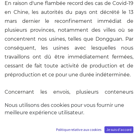
En raison d'une flambée record des cas de Covid-19
en Chine, les autorités du pays ont décrété le 13
mars dernier le reconfinement immédiat de
plusieurs provinces, notamment des villes où se
concentrent nos usines, telles que Dongguan. Par
conséquent, les usines avec lesquelles nous
travaillons ont dû être immédiatement fermées,
cessant de fait toute activité de production et de
préproduction et ce pour une durée indéterminée.
Concernant les envois, plusieurs conteneurs
transportant des statues Ikigai Zoro, Oden, Naruto
Nous utilisons des cookies pour vous fournir une
et Sasuke sont actuellement en mer en direction
meilleure expérience utilisateur.
du Luxembourg. Nous ne disposons pas de
conteneurs en attente de départ dans les ports et
Politique relative aux cookies
Je suis d'accord
comptions en réserver pour envois à la fin du mois.