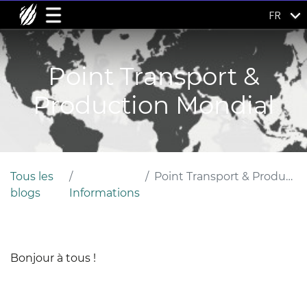
FR
Point Transport &
Production Mondial
Tous les
Point Transport & Production Mondial
blogs
Informations
Bonjour à tous !